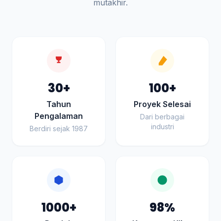
mutakhir.
30+
100+
Tahun
Proyek Selesai
Pengalaman
Dari berbagai
industri
Berdiri sejak 1987
1000+
98%